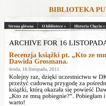
BIBLIOTEKA P
Strona główna
O bibliotece
»
Historia Chęcin
»
ARCHIVE FOR 16 LISTOPADA
Recenzja książki pt. „Kto ze m
Dawida Grosmana.
środa, 16 listopada, 2011
Kolejny raz, dzięki uczestnictwu w D
przeżyć cudowną przygodę za pośredn
książki, którą okazała się powieść Da
„Kto ze mną pobiegnie?”. Pobiegłam i
warto!