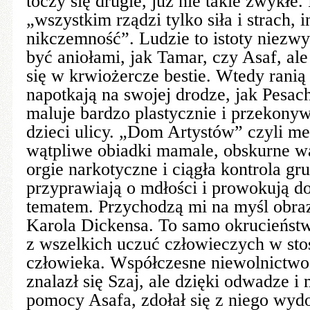
toczy się drugie, już nie takie zwykłe.
„wszystkim rządzi tylko siła i strach, i
nikczemność”. Ludzie to istoty niezwy
być aniołami, jak Tamar, czy Asaf, ale
się w krwiożercze bestie. Wtedy ranią 
napotkają na swojej drodze, jak Pesach
maluje bardzo plastycznie i przekony
dzieci ulicy. „Dom Artystów” czyli me
wątpliwe obiadki mamale, obskurne w
orgie narkotyczne i ciągła kontrola gr
przyprawiają o mdłości i prowokują do
tematem. Przychodzą mi na myśl obraz
Karola Dickensa. To samo okrucieństw
z wszelkich uczuć człowieczych w st
człowieka. Współczesne niewolnictwo
znalazł się Szaj, ale dzięki odwadze i 
pomocy Asafa, zdołał się z niego wydo