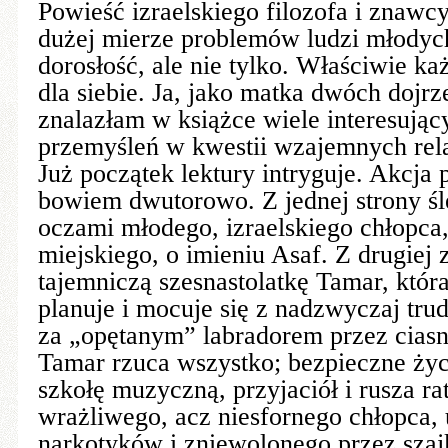
Powieść izraelskiego filozofa i znawc
dużej mierze problemów ludzi młody
dorosłość, ale nie tylko. Właściwie ka
dla siebie. Ja, jako matka dwóch dojr
znalazłam w książce wiele interesują
przemyśleń w kwestii wzajemnych relac
Już początek lektury intryguje. Akcja 
bowiem dwutorowo. Z jednej strony ś
oczami młodego, izraelskiego chłopca
miejskiego, o imieniu Asaf. Z drugiej
tajemniczą szesnastolatkę Tamar, któr
planuje i mocuje się z nadzwyczaj tru
za „opętanym” labradorem przez ciasne
Tamar rzuca wszystko; bezpieczne życ
szkołę muzyczną, przyjaciół i rusza ra
wrażliwego, acz niesfornego chłopca,
narkotyków i zniewolonego przez szaj