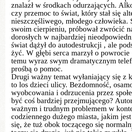
znalazł w środkach odurzających. Alkoh
czy przemoc to świat, który stał się al
nieszczęśliwego, młodego człowieka.
swoim cierpieniu, próbował zwrócić n
dorosłych w najbardziej nieodpowiedni
świat dążył do autodestrukcji , ale po
żyć. W głębi serca marzył o powrocie
temu wyraz swym dramatycznym tele
prośbą o pomoc.
Drugi ważny temat wyłaniający się z k
to los dzieci ulicy. Bezdomność, osam
wyobcowania i odrzucenia przez społ
być coś bardziej przejmującego? Autor
ważnym i trudnym problemem w konte
codziennego dużego miasta, jakim jest
się, że tuż obok toczącego się norma