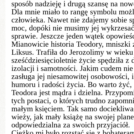
sposób nadzieję i drugą szansę na now
Dla mnie miało to rangę symbolu możli
człowieka. Nawet nie zdajemy sobie s
moc, dopóki nie musimy jej wykrzesać 
sprawie. Jeszcze jeden wątek opowieś
Mianowicie historia Teodory, mniszki 
Liksus. Trafiła do Jerozolimy w wieku 
sześćdziesięcioletnie życie spędziła z 
izolacji i samotności. Jakim cudem ni
zasługa jej niesamowitej osobowości, i
humoru i radości życia. Bo warto żyć
Teodora jest mądra i dzielna. Przypom
tych postaci, o których trudno zapomni
małym księciem. Tak samo dociekliwa
wieży, jak mały książę na swojej plane
odpowiedzialna za swoich przyjaciół.
Ciężko mi było rozstać się z bohatera