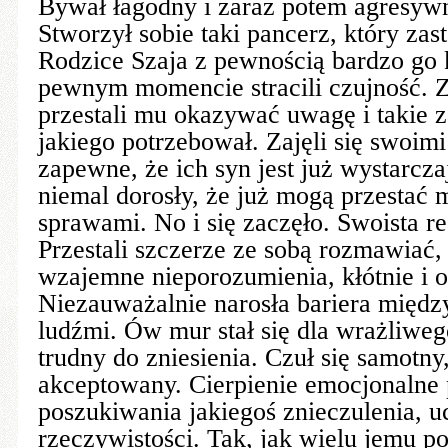
Bywał łagodny i zaraz potem agresywn
Stworzył sobie taki pancerz, który zas
Rodzice Szaja z pewnością bardzo go k
pewnym momencie stracili czujność. 
przestali mu okazywać uwagę i takie z
jakiego potrzebował. Zajęli się swoim
zapewne, że ich syn jest już wystarcz
niemal dorosły, że już mogą przestać 
sprawami. No i się zaczęło. Swoista r
Przestali szczerze ze sobą rozmawiać, 
wzajemne nieporozumienia, kłótnie i o
Niezauważalnie narosła bariera między
ludźmi. Ów mur stał się dla wrażliwe
trudny do zniesienia. Czuł się samotny
akceptowany. Cierpienie emocjonalne
poszukiwania jakiegoś znieczulenia, u
rzeczywistości. Tak, jak wielu jemu p