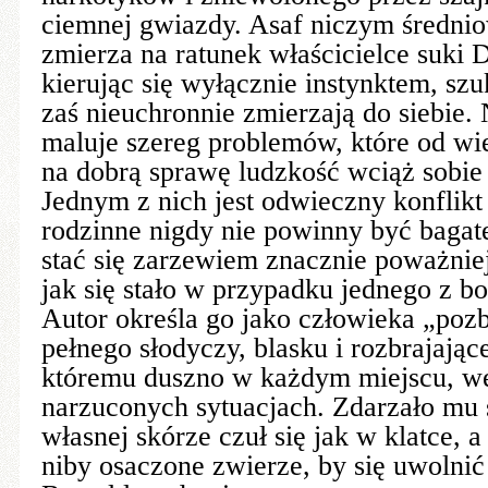
ciemnej gwiazdy. Asaf niczym średni
zmierza na ratunek właścicielce suki D
kierując się wyłącznie instynktem, szu
zaś nieuchronnie zmierzają do siebie. 
maluje szereg problemów, które od wie
na dobrą sprawę ludzkość wciąż sobie 
Jednym z nich jest odwieczny konflik
rodzinne nigdy nie powinny być baga
stać się zarzewiem znacznie poważnie
jak się stało w przypadku jednego z b
Autor określa go jako człowieka „poz
pełnego słodyczy, blasku i rozbrajają
któremu duszno w każdym miejscu, w
narzuconych sytuacjach. Zdarzało mu 
własnej skórze czuł się jak w klatce, 
niby osaczone zwierze, by się uwolnić