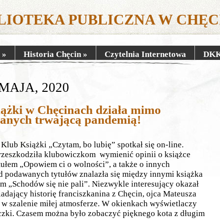
LIOTEKA PUBLICZNA W CHĘ
»
Historia Chęcin
»
Czytelnia Internetowa
DK
MAJA, 2020
ążki w Chęcinach działa mimo
anych trwającą pandemią!
lub Książki „Czytam, bo lubię” spotkał się on-line.
zkodziła klubowiczkom wymienić opinii o książce
ułem „Opowiem ci o wolności”, a także o innych
d podawanych tytułów znalazła się między innymi książka
 „Schodów się nie pali”. Niezwykle interesujący okazał
iadający historię franciszkanina z Chęcin, ojca Mateusza
 w szalenie miłej atmosferze. W okienkach wyświetlaczy
iczki. Czasem można było zobaczyć pięknego kota z długim