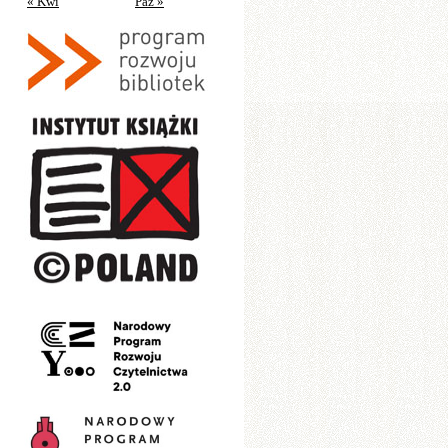
« Kwi
Paź »