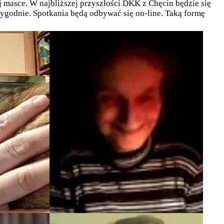
masce. W najbliższej przyszłości DKK z Chęcin będzie się
 tygodnie. Spotkania będą odbywać się on-line. Taką formę