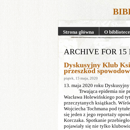
BIB
Strona główna
O bibliotece
ARCHIVE FOR 15 
Dyskusyjny Klub Ksi
przeszkód spowodow
piątek, 15 maja, 2020
13. maja 2020 roku Dyskusyjny K
Trwająca epidemia nie przes
Wacława Holewińskiego pod tyt
przeczytanych książkach. Wśró
Wojciecha Tochmana pod tytułem
się jeden z jego reportaży opow
Korczaka. Spotkanie przebiegło
pojawiały się nie tylko klubow