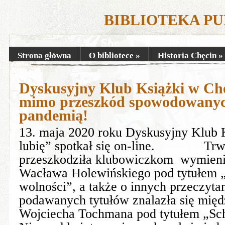
BIBLIOTEKA P
Strona główna
O bibliotece
»
Historia Chęcin
»
Dyskusyjny Klub Książki w Chę
mimo przeszkód spowodowanyc
pandemią!
13. maja 2020 roku Dyskusyjny Klub 
lubię” spotkał się on-line. Trwaj
przeszkodziła klubowiczkom wymienić
Wacława Holewińskiego pod tytułem 
wolności”, a także o innych przeczyt
podawanych tytułów znalazła się międ
Wojciecha Tochmana pod tytułem „Scho